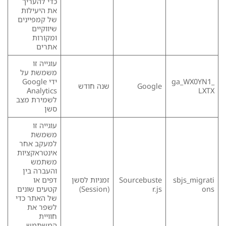
כדי להעריך
את היעילות
של קמפיינים
שיווקיים
ומקורות
אתרים
עוגייה זו
משמשת על
_ga_WX0YN1
ידי Google
Google
שנה חודש
Analytics
LXTX
לשמירת מצב
סשן
עוגייה זו
משמשת
למעקב אחר
אינטראקציות
משתמש
והעברה בין
sbjs_migrati
Sourcebuste
זמניות לסשן
דפים או
ons
r.js
(Session)
קטעים שונים
של האתר כדי
לשפר את
חוויית
המשתמש