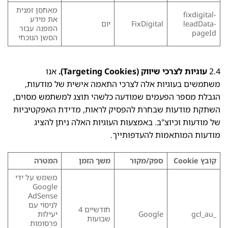
מאחסן זמנית
fixdigital-
את מידע
leadData-
FixDigital
יום
המפנה עבור
pageId
הסשן הנוכחי
2.4
עוגיות לצרכי שיווק (Targeting Cookies).
אנו
משתמשים בעוגיות אלה לצרכי התאמה אישית של מודעות,
הגבלת מספר הפעמים שמודעה כלשהי תוצג למשתמש מסוים,
השתקת מודעות שבחרת להפסיק לראות, מדידת האפקטיביות
של מודעות וכיוצ"ב. באמצעות העוגיות האלה ניתן להציג
מודעות המותאמות להעדפותייך.
קובץ
Cookie
ספק/מקור
משך הזמן
המטרה
משמש על ידי
Google
AdSense
לניסוי עם
חודשיים 4
_gcl_au
Google
יעילות
שבועות
פרסומות