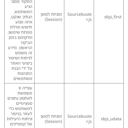
המקור ממנו
הגיע
המשתמש,
Sourcebuste
זמניות לסשן
sbjs_first
הנתיב שנקט,
(Session)
r.js
איזה מנוע
חיפוש ומילת
מפתח שימשו,
ומיקומם בזמן
הביקור
הראשון. מידע
זה משמש
לניתוח ושיפור
ביצועי האתר
על ידי הבנת
התנהגות
משתמשים
עוגייה זו
משמשת
לאחסון נתונים
ספציפיים
למשתמש כדי
לעזור בניטור
Sourcebuste
זמניות לסשן
sbjs_udata
וניתוח היעילות
(Session)
r.js
של קמפיינים