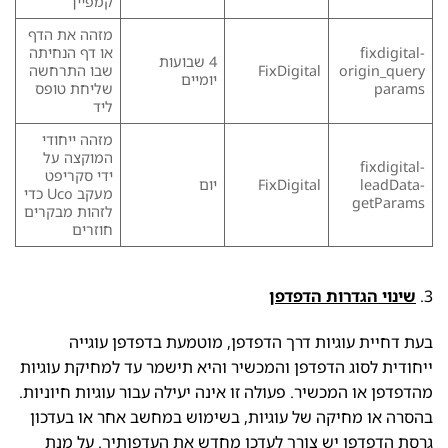
קמפיין
מזהה את הדף
fixdigital-
או דף הנחיתה
4 שבועות
origin_query
FixDigital
שבו התרחשה
יומיים
params
שליחת טופס
ליד
מזהה ייחודי
המוקצה על
fixdigital-
ידי סקריפט
leadData-
FixDigital
יום
מעקב Uco כדי
getParams
לזהות מבקרים
חוזרים
3.
שינוי הגדרות הדפדפן
בעת דחיית עוגיות דרך הדפדפן, מוטמעת בדפדפן עוגייה
ייחודית לסוג הדפדפן והמכשיר והיא תישמר עד למחיקת עוגיות
מהדפדפן או המכשיר. פעולה זו אינה יעילה עבור עוגיות חיוניות.
בהסרה או מחיקה של עוגיות, בשימוש במחשב אחר או בעדכון
גרסת הדפדפן יש צורך לעדכן מחדש את העדפותיך. על מנת