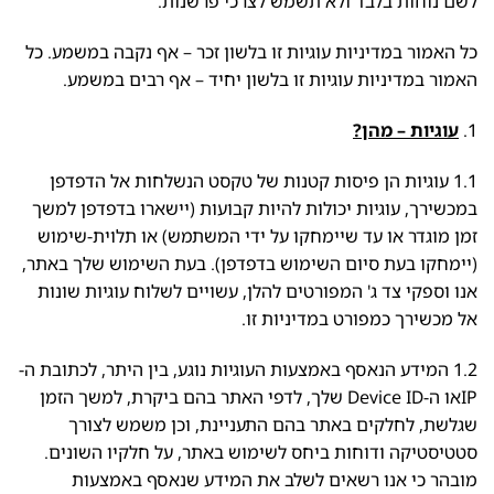
לשם נוחות בלבד ולא תשמש לצרכי פרשנות.
כל האמור במדיניות עוגיות זו בלשון זכר – אף נקבה במשמע. כל
האמור במדיניות עוגיות זו בלשון יחיד – אף רבים במשמע.
1.
עוגיות – מהן?
1.1 עוגיות הן פיסות קטנות של טקסט הנשלחות אל הדפדפן
במכשירך, עוגיות יכולות להיות קבועות (יישארו בדפדפן למשך
זמן מוגדר או עד שיימחקו על ידי המשתמש) או תלוית-שימוש
(יימחקו בעת סיום השימוש בדפדפן). בעת השימוש שלך באתר,
אנו וספקי צד ג' המפורטים להלן, עשויים לשלוח עוגיות שונות
אל מכשירך כמפורט במדיניות זו.
1.2 המידע הנאסף באמצעות העוגיות נוגע, בין היתר, לכתובת ה-
IPאו ה-Device ID שלך, לדפי האתר בהם ביקרת, למשך הזמן
שגלשת, לחלקים באתר בהם התעניינת, וכן משמש לצורך
סטטיסטיקה ודוחות ביחס לשימוש באתר, על חלקיו השונים.
מובהר כי אנו רשאים לשלב את המידע שנאסף באמצעות