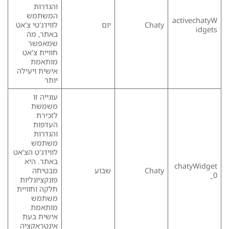
והגדרות
המשתמש
activechatyW
Chaty
יום
לווידג'טי צ'אט
idgets
באתר, מה
שמאפשר
חוויית צ'אט
מותאמת
אישית ויעילה
יותר
עוגייה זו
משמשת
לזכירת
העדפות
והגדרות
משתמש
לווידג'ט הצ'אט
באתר. היא
chatyWidget
Chaty
שבוע
מבטיחה
_0
פונקציונליות
חלקה וחוויית
משתמש
מותאמת
אישית בעת
אינטראקציה