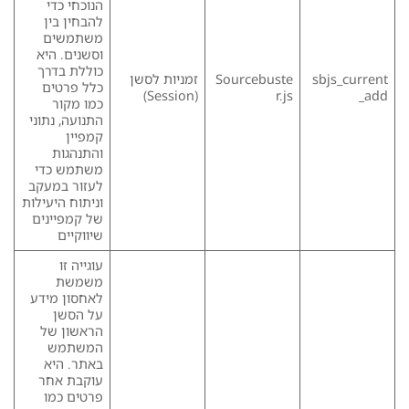
הנוכחי כדי
להבחין בין
משתמשים
וסשנים. היא
כוללת בדרך
sbjs_current
Sourcebuste
זמניות לסשן
כלל פרטים
(Session)
r.js
_add
כמו מקור
התנועה, נתוני
קמפיין
והתנהגות
משתמש כדי
לעזור במעקב
וניתוח היעילות
של קמפיינים
שיווקיים
עוגייה זו
משמשת
לאחסון מידע
על הסשן
הראשון של
המשתמש
באתר. היא
עוקבת אחר
פרטים כמו