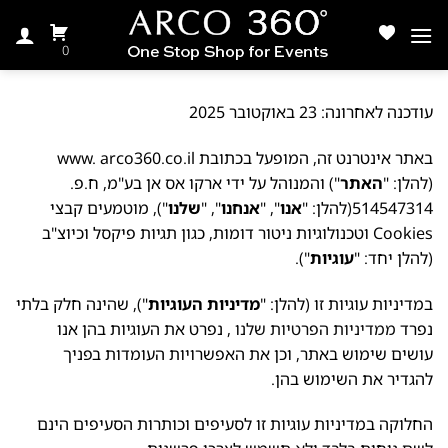
Ski
t
0
conten
עודכנה לאחרונה: 23 באוקטובר 2025
באתר אינטרנט זה, המופעל בכתובת www. arco360.co.il
(להלן: "
האתר
") והמנוהל על ידי ארקו אס אן בע"מ, ח.פ.
514547314(להלן: "
אנו
", "
אנחנו
", "
שלנו
"), מוטמעים קבצי
Cookies וטכנולוגיות ניטור דומות, כגון תגיות פיקסל וכיוצ"ב
(להלן יחד: "
עוגיות
").
במדיניות עוגיות זו (להלן: "
מדיניות העוגיות
"), שהינה חלק בלתי
נפרד
ממדיניות הפרטיות שלנו
, נפרט את העוגיות בהן אנו
עושים שימוש באתר, וכן את האפשרויות העומדות בפניך
להגדיר את השימוש בהן.
החלוקה במדיניות עוגיות זו לסעיפים וכותרות הסעיפים הינם