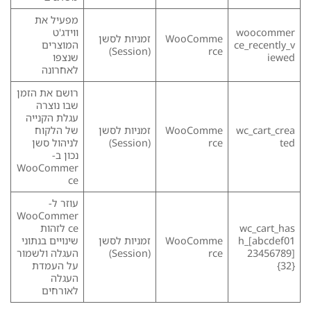
מפעיל את
woocommer
ווידג'ט
WooComme
זמניות לסשן
ce_recently_v
המוצרים
(Session)
rce
iewed
שנצפו
לאחרונה
רושם את הזמן
שבו נוצרה
עגלת הקנייה
wc_cart_crea
WooComme
זמניות לסשן
של הלקוח
ted
rce
(Session)
לניהול סשן
נכון ב-
WooCommer
ce
עוזר ל-
WooCommer
wc_cart_has
ce לזהות
h_[abcdef01
WooComme
זמניות לסשן
שינויים בנתוני
23456789]
rce
(Session)
העגלה ולשמור
{32}
על העמדת
העגלה
לאורחים