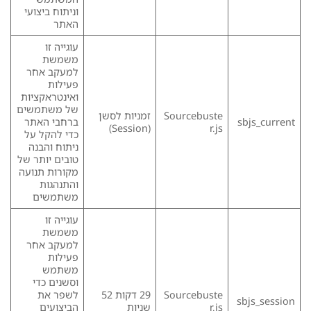
וניתוח ביצועי
האתר
עוגייה זו
משמשת
למעקב אחר
פעילות
ואינטראקציות
של משתמשים
Sourcebuste
זמניות לסשן
sbjs_current
ברחבי האתר
(Session)
r.js
כדי להקל על
ניתוח והבנה
טובים יותר של
מקורות תנועה
והתנהגות
משתמשים
עוגייה זו
משמשת
למעקב אחר
פעילות
משתמש
וסשנים כדי
Sourcebuste
29 דקות 52
לשפר את
sbjs_session
r.js
שניות
הביצועים