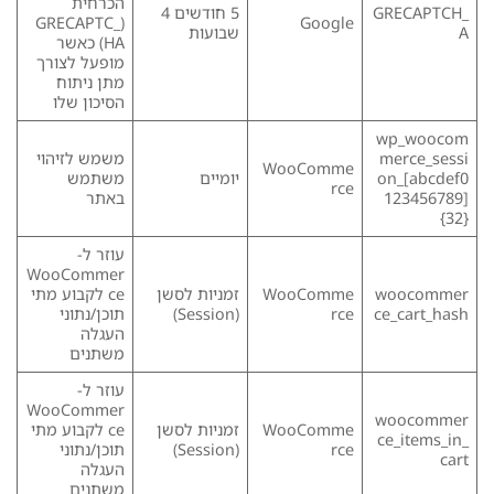
הכרחית
_GRECAPTCH
5 חודשים 4
(_GRECAPTC
Google
A
שבועות
HA) כאשר
מופעל לצורך
מתן ניתוח
הסיכון שלו
wp_woocom
merce_sessi
משמש לזיהוי
WooComme
on_[abcdef0
יומיים
משתמש
rce
123456789]
באתר
{32}
עוזר ל-
WooCommer
woocommer
WooComme
זמניות לסשן
ce לקבוע מתי
ce_cart_hash
rce
(Session)
תוכן/נתוני
העגלה
משתנים
עוזר ל-
WooCommer
woocommer
WooComme
זמניות לסשן
ce לקבוע מתי
ce_items_in_
rce
(Session)
תוכן/נתוני
cart
העגלה
משתנים