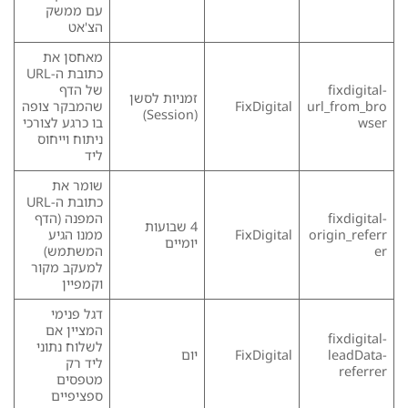
עם ממשק
הצ'אט
מאחסן את
כתובת ה-URL
fixdigital-
של הדף
זמניות לסשן
url_from_bro
FixDigital
שהמבקר צופה
(Session)
wser
בו כרגע לצורכי
ניתוח וייחוס
ליד
שומר את
כתובת ה-URL
fixdigital-
המפנה (הדף
4 שבועות
origin_referr
FixDigital
ממנו הגיע
יומיים
er
המשתמש)
למעקב מקור
וקמפיין
דגל פנימי
המציין אם
fixdigital-
לשלוח נתוני
leadData-
FixDigital
יום
ליד רק
referrer
מטפסים
ספציפיים