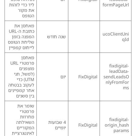
formPageUrl
ליד כדי לזהות
את מקור
הטופס
מאחסן את
כתובת ה-URL
ucoClientUni
שנה חודש
המפנה בזמן
qId
שליחת הטופס
לייחוס קמפיין
מאחסן
פרמטרי URL
fixdigital-
מוצפנים
leadData-
(למשל, תגי
sendLeadsO
FixDigital
יום
UTM) כדי
nlyFromFor
לעקוב בבטחה
ms
אחר קמפיינים
בין סשנים
שומר את
פרמטרי
מחרוזת
fixdigital-
4 שבועות
השאילתה
FixDigital
origin_hash
יומיים
המקוריים
params
לאינטגרציית