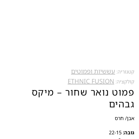
עששיות ופמוטים
קטגוריה:
ETHNIC FUSION
קולקציה:
פמוט נואר שחור – מיקס
גבהים
אבן/ חרס
גובה:
22-15