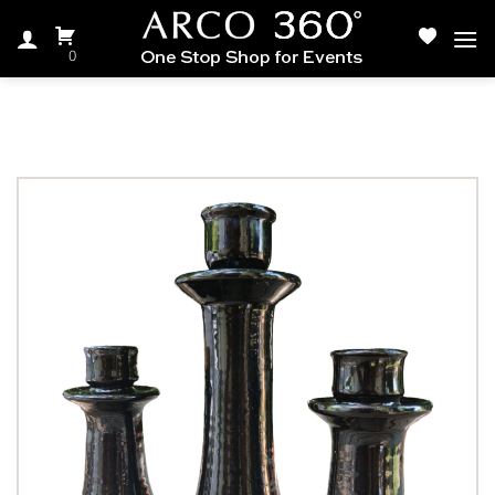
Ski
t
0
conten