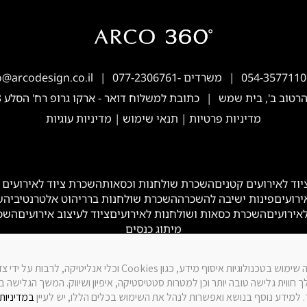
054-3577110
משרדים -
077-2306761
o@arcodesign.co.il
כתובת למשלוח דואר - ארקו גרופ רח' הסלע 3 איזור תעשיה הרטוב ב’, בית שמש
מדיניות פרטיות
|
תנאי שימוש
|
מדיניות עוגיות
וד לאירועים קטנים
השכרת שולחנות וכסאות
השכרת ציוד לאירועים 
ירועים
פינות ישיבה להשכרה
השכרת שולחנות בר
ריהוט אלטרנטיבי
הש
אירועים
השכרת כסאות ושולחנות לאירועים
ציוד לעיצוב אירועים
השכר
מיתוג כנסים
באתר זה נעשה שימוש בטכנולוגיות איסוף מידע, כגון Cookies וכלי אנליטיק
 חווית גלישה טובה יותר וכן למטרות סטטיסטיקה, איפיון ושיווק. המשך הגלישה 
למידע נוסף בנושא ואפשרות לנהל את השימוש בכלים הללו, יש לעיין
במדיניות 