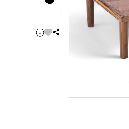
שולחן אוונגרד עץ אגוז quantity