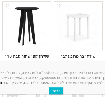
שולחן בר מרובע לבן
שולחן קונו שחור גובה 110
לפרטים נוספים
לפרטים נוספים
באתר זה נעשה שימוש בטכנולוגיות איסוף מידע, כגון Cookies וכלי אנליטיק
 חווית גלישה טובה יותר וכן למטרות סטטיסטיקה, איפיון ושיווק. המשך הגלישה 
למידע נוסף בנושא ואפשרות לנהל את השימוש בכלים הללו, יש לעיין
במדיניות 