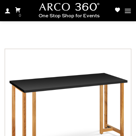
Ski
t
0
conten